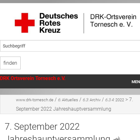
DRK Ortsverein Tornesch e.V.
MEN
Startseite
/
/
/
>
7.
www.drk-tornesch.de
6:
Aktuelles
6.3:
Archiv
6.3.4:
2022
Unser Ortsverein
September 2022 Jahreshauptversammlung
Angebote
7. September 2022
Mithilfe
Jahreshauptversammlung