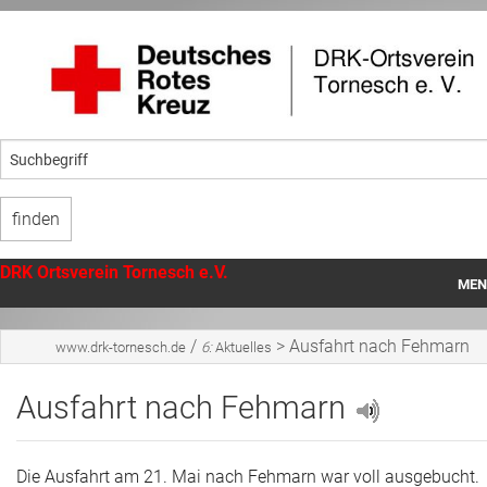
DRK Ortsverein Tornesch e.V.
MEN
Startseite
/
>
Ausfahrt nach Fehmarn
www.drk-tornesch.de
6:
Aktuelles
Unser Ortsverein
Ausfahrt nach Fehmarn
Angebote
Mithilfe
Die Ausfahrt am 21. Mai nach Fehmarn war voll ausgebucht.