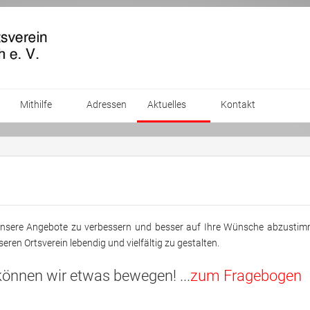
Mithilfe
Adressen
Aktuelles
Kontakt
ienst
Zeit spenden
Ablauf einer Blutspende
Termine
er
Blut spenden
Presse
Kleider spenden
Sport und Bewegung
Archiv
Mattenyoga
2025
, unsere Angebote zu verbessern und besser auf Ihre Wünsche abzustim
pen
Geld spenden
Digitales
Seniorenfrühstück
Stuhlyoga
Internetcafé
2024
eren Ortsverein lebendig und vielfältig zu gestalten.
Gedächtnistraining
Fahrradtouren
Seniorengymnastik
2023
nnen wir etwas bewegen! ...
zum Fragebogen
Spielenachmittag
Bewusste Bewegung
2022