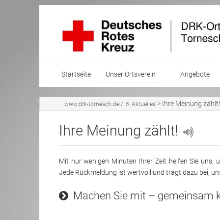
Startseite
Unser Ortsverein
Angebote
Mitglied werden
Blutspended
/
>
Ihre Meinung zählt!
www.drk-tornesch.de
6:
Aktuelles
Vorstand
Kleiderkamm
Ihre Meinung zählt!
Mitglied Arge
Kurse
Mit nur wenigen Minuten Ihrer Zeit helfen Sie uns
Grundsätze und Leitlinien
Freizeitgrup
Jede Rückmeldung ist wertvoll und trägt dazu bei, uns
Ansprechpartner
Pflegedienst
Machen Sie mit – gemeinsam kö
Jahresrückblick
Hausnotruf