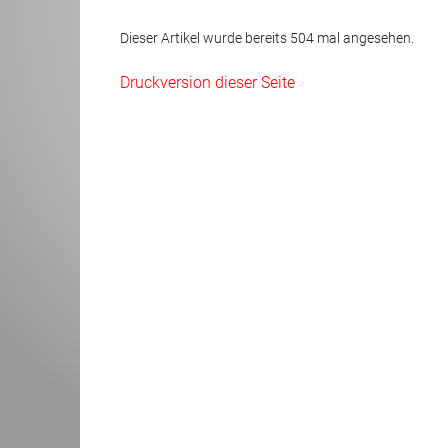
Dieser Artikel wurde bereits 504 mal angesehen.
Kontoverbindung
Selbsthilfe
Druckversion dieser Seite
Kinder- und 
Notfalldose
Erste Hilfe
Hilfe im Krei