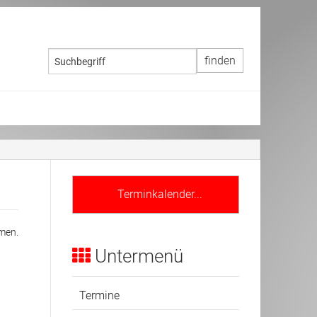
Terminkalender...
men.
Untermenü
Termine