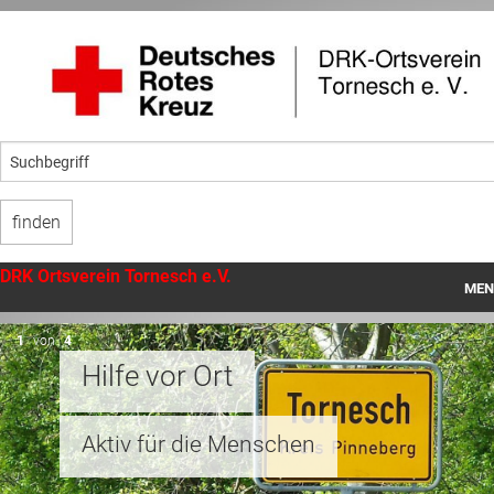
DRK Ortsverein Tornesch e.V.
MEN
Startseite
1
von
4
Hilfe vor Ort
Begegnung mit Menschen
Angebote vor Ort
Ehrenamt
Unser Ortsverein
Angebote
Aktiv für die Menschen
Wir freuen uns auf Sie
Machen Sie mit
Macht Spaß und hilft!
Mithilfe