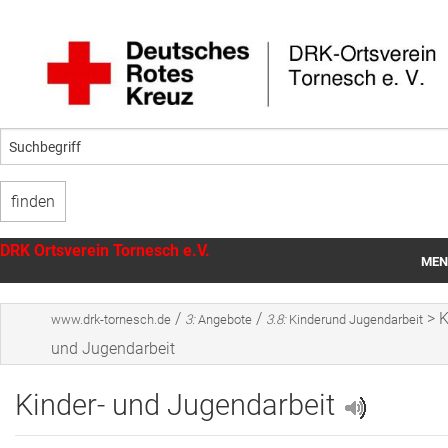
DRK Ortsverein Tornesch e.V.
MEN
Startseite
/
/
>
K
www.drk-tornesch.de
3:
Angebote
3.8:
Kinderund Jugendarbeit
Unser Ortsverein
und Jugendarbeit
Angebote
Kinder- und Jugendarbeit
Mithilfe