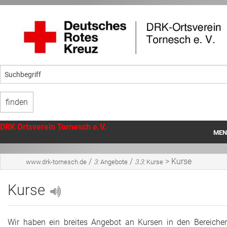
DRK Ortsverein Tornesch e.V.
MEN
Startseite
/
/
>
Kurse
www.drk-tornesch.de
3:
Angebote
3.3:
Kurse
Unser Ortsverein
Kurse
Angebote
Mithilfe
Wir haben ein breites Angebot an Kursen in den Bereiche