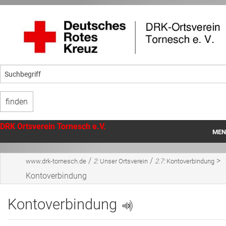
DRK Ortsverein Tornesch e.V.
MEN
Startseite
/
/
>
www.drk-tornesch.de
2:
Unser Ortsverein
2.7:
Kontoverbindung
Unser Ortsverein
Kontoverbindung
Angebote
Kontoverbindung
Mithilfe